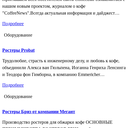
нашим новым проектом, журналом о кофе
"CoffeeNews".Всегда актуальная информация и дайджест
интересных новостей. Желающие могут оформить подписку.
Подробнее
Оборудование
Ростеры Probat
Трудолюбие, страсть к инженерному делу, и любовь к кофе,
объединили Алекса ван Гюльпена, Иоганна Генриха Ленсинга
и Теодора фон Гимборна, в компанию Emmericher
Maschinenfabrik und Eisengießerei.Это было в далеком 1868, и
Подробнее
уже, в 1870, компания запатентовала обжарочный барабан,
вращающийся по горизонтальной оси.Эта технология и новая
Оборудование
система подачи воздуха, сыграли решающую роль в развитии
индустрии обжарочного оборудования.…
Ростеры Бриз от компании Мегант
Производство ростеров для обжарки кофе ОСНОВНЫЕ