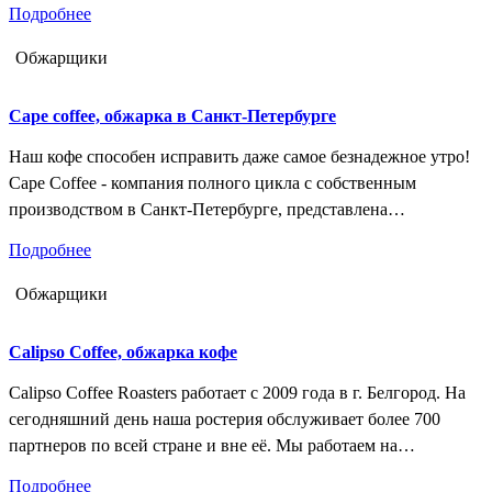
Подробнее
специалистами высшего класса, прошедшими обучение в
Швейцарии, в одной из лидирующих компаний
Обжарщики
"Вlаск&Вlаzе". После обжарки зерна кофе фасуются в
специальную упаковку с клапаном дегазации…
Cape coffee, обжарка в Санкт-Петербурге
Наш кофе способен исправить даже самое безнадежное утро!
Cape Coffee - компания полного цикла с собственным
производством в Санкт-Петербурге, представлена
собственными брендами: Lighthouse и Lazy Barista.Для
Подробнее
обжарки кофе используем ростер промышленного назначения
фирмы Toper, имеющий европейский сертификат качества.
Обжарщики
Благодаря профессиональному оборудованию и системе
контроля HASSP, можем гарантировать Вам безукоризненное
Calipso Coffee, обжарка кофе
качество, неизменность вкуса, надежность и безопасность.
Calipso Coffee Roasters работает с 2009 года в г. Белгород. На
сегодняшний день наша ростерия обслуживает более 700
партнеров по всей стране и вне её. Мы работаем на
высокотехнологичных ростерах Loring и также используем
Подробнее