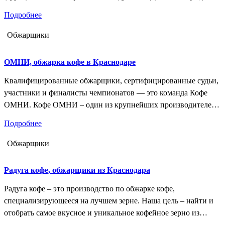
начальной точки кипения, снять с огня, накрыть и дать
Подробнее
настояться в течение 5-7 минут. Процедить через ситечко и
разлить в теплые чашки. Сахар --- по вкусу.
Обжарщики
ОМНИ, обжарка кофе в Краснодаре
Квалифицированные обжарщики, сертифицированные судьи,
участники и финалисты чемпионатов — это команда Кофе
ОМНИ. Кофе ОМНИ – один из крупнейших производителей
свежеобжаренного кофе в стране. Основное производство
Подробнее
оснащено 7 ростерами марок Giesen и Probat различного
объема, что позволяет выпускать 2000 кг кофе в день.Также
Обжарщики
Omni Coffee --- это реализация и доставка свежеобжаренного
кофе, установка, обслуживание кофейного…
Радуга кофе, обжарщики из Краснодара
Радуга кофе – это производство по обжарке кофе,
специализирующееся на лучшем зерне. Наша цель – найти и
отобрать самое вкусное и уникальное кофейное зерно из
разных уголков земного шара.Обжарка кофе осуществляется