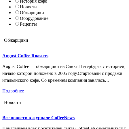
История кофе
Новости
Обжарщики
Оборудование
Рецепты
Обжарщики
August Coffee Roasters
August Coffee — обжарщики из Санкт-Петербурга с историей,
начало которой положено в 2005 году.Стартовали с продажи
итальянского кофе. Со временем компания занялась
разработкой и производством ростеров и дестоунеров под
Подробнее
брендом «Тробрат». Сегодня August Coffee Roasters – это
коворкинг для обжарщиков, шоу-рум ростеров «Тробрат» и
Новости
бренд спешелти кофе из разных стран. Компания работает на
собственном оборудовании,…
Все новости в журнале CoffeeNews
Приглашаем всех посетителей сайта CoffeeLab ознакомиться с