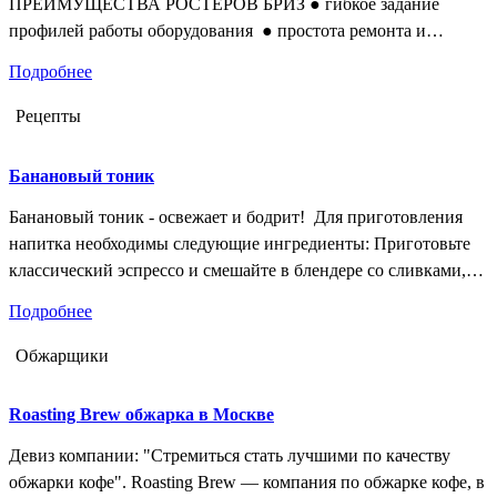
ПРЕИМУЩЕСТВА РОСТЕРОВ БРИЗ ● гибкое задание
профилей работы оборудования ● простота ремонта и
технического обслуживания ● надежность элементов
Подробнее
электрики и электроники ● исключительная равномерность
обжаривания ● быстрая передача тепла и минимальное
Рецепты
потребление энергии, при гарантированном качестве
готового продукта Обжарка кофе в потоке горячего воздуха
Банановый тоник
— инновационный метод Все процессы…
Банановый тоник - освежает и бодрит! Для приготовления
напитка необходимы следующие ингредиенты: Приготовьте
классический эспрессо и смешайте в блендере со сливками,
коньяком и бананом. Коктейль перелейте в бокал с кубиками
Подробнее
льда. Можно украсить кружочком банана.
Обжарщики
Roasting Brew обжарка в Москве
Девиз компании: "Стремиться стать лучшими по качеству
обжарки кофе". Roasting Brew — компания по обжарке кофе, в