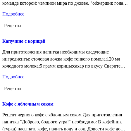
команде которой: чемпион мира по джезве, "обжарщик года",
Q-грейдеры, национальные судьи Brewers Cup. Специалисты
Подробнее
компании осуществляют контроль цепочки поставок кофе —
от фермера до конечного потребителя.Обжарка кофейного
Рецепты
зерна производится на ростерах от лучших мировых брендов.
Внедрена система QR…
Капучино с корицей
Для приготовления напитка необходимы следующие
ингредиенты: столовая ложка кофе тонкого помола;120 мл
холодного молока;5 грамм корицы;сахар по вкусу Сварите
черный кофе (с добавлением корицы). Как вариант -
Подробнее
классический эспрессо.Приготовьте вспененное молоко.
Влейте молоко в кофе следующим образом: сначала направьте
Рецепты
струю молока в центр чашки. Затем легкими движениями
сформируйте молоком небольшую окружность.Украсьте
Кофе с яблочным соком
приготовленный кофе шоколадной крошкой.
Рецепт черного кофе с яблочным соком Для приготовления
напитка "Доброго, бодрого утра!" необходимо: В кофейник
(турка) насыпать кофе, налить воду и сок. Довести кофе до