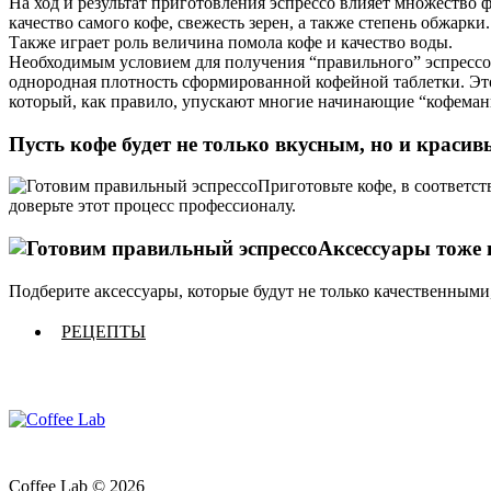
На ход и результат приготовления эспрессо влияет множество ф
качество самого кофе, свежесть зерен, а также степень обжарки.
Также играет роль величина помола кофе и качество воды.
Необходимым условием для получения “правильного” эспрессо 
однородная плотность сформированной кофейной таблетки. Это
который, как правило, упускают многие начинающие “кофеман
Пусть кофе будет не только вкусным, но и крас
Приготовьте кофе, в соответс
доверьте этот процесс профессионалу.
Аксессуары
тоже
Подберите аксессуары, которые будут не только качественными
РЕЦЕПТЫ
Coffee Lab © 2026