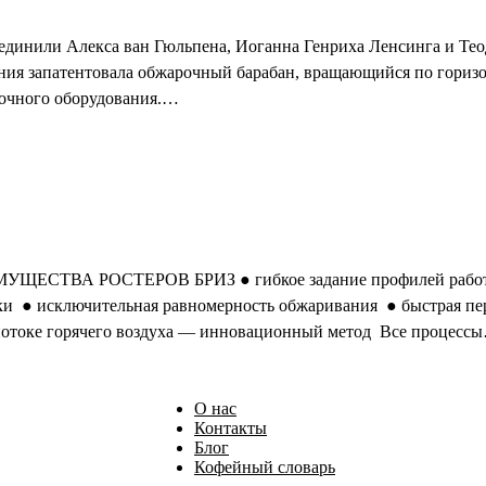
ъединили Алекса ван Гюльпена, Иоганна Генриха Ленсинга и Тео
мпания запатентовала обжарочный барабан, вращающийся по гориз
рочного оборудования.…
ЩЕСТВА РОСТЕРОВ БРИЗ ● гибкое задание профилей работы о
ки ● исключительная равномерность обжаривания ● быстрая пер
 потоке горячего воздуха — инновационный метод Все процесс
О нас
Контакты
Блог
Кофейный словарь