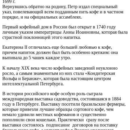
1699 г.
Вернувшись обратно на родину, Петр издал специальный
указ, повелевающий всем подданным пить кофе и в частном
порядке, и на официальных ассамблеях.
Первый кофейный дом в России был открыт в 1740 году
личным указом императрицы Анны Иоанновны, которая была
страстной поклонницей этого напитка.
Екатерина II отличалась еще большей любовью к кофе,
причем напиток должен был быть особенно крепким: она
выпивала до 5 чашек каждое утро.
К началу XIX века число кофейных заведений неуклонно
росло, а самым знаменитым из них стала «Кондитерская
Вольфа и Беранже», которая была настоящим центром
интеллектуальной Петербурга.
В истории российского кофе особую роль сыграла
международная выставка садоводства, состоявшаяся в 1884
году в Петербурге. Выставку посетили бразильские фермеры,
которые привезли лучшие образцы сортового кофе, чем
немало удивили местных кофеманов и существенно
пополнили свои кошельки. Практически сразу после
выставки состоялось подписание договоров на поставку